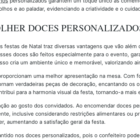
inos
personalizados garantem um toque único às comem
lhos e ao paladar, evidenciando a criatividade e o cuida
LHER DOCES PERSONALIZADOS
s festas de Natal traz diversas vantagens que vão além 
 esses doces são feitos especialmente para o evento, g
 Isso cria um ambiente único e memorável, valorizando ai
 proporcionam uma melhor apresentação na mesa. Com fo
ornam verdadeiras peças de decoração, encantando os o
ntribui para a harmonia visual da festa, tornando-a mais e
ação ao gosto dos convidados. Ao encomendar doces per
te, inclusive considerando restrições alimentares ou pre
, aumentando a satisfação geral da festa.
rantido nos doces personalizados, pois o confeiteiro p