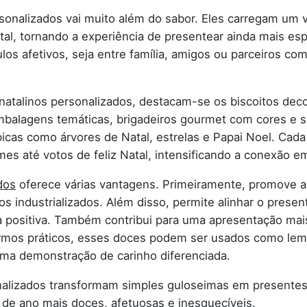
sonalizados vai muito além do sabor. Eles carregam um v
al, tornando a experiência de presentear ainda mais esp
los afetivos, seja entre família, amigos ou parceiros co
natalinos personalizados, destacam-se os biscoitos dec
mbalagens temáticas, brigadeiros gourmet com cores e 
cas como árvores de Natal, estrelas e Papai Noel. Cada
s até votos de feliz Natal, intensificando a conexão e
dos
oferece várias vantagens. Primeiramente, promove a 
 industrializados. Além disso, permite alinhar o present
 positiva. Também contribui para uma apresentação mais
ermos práticos, esses doces podem ser usados como lem
ma demonstração de carinho diferenciada.
alizados transformam simples guloseimas em presentes d
m de ano mais doces, afetuosas e inesquecíveis.