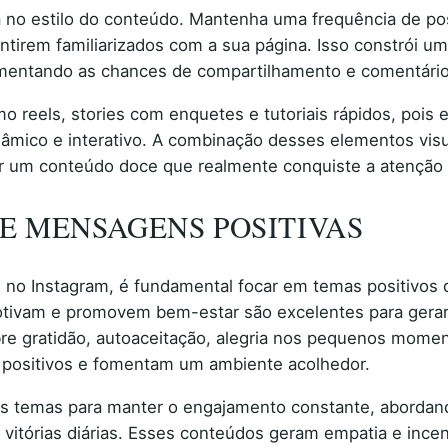
a no estilo do conteúdo. Mantenha uma frequência de po
tirem familiarizados com a sua página. Isso constrói uma
mentando as chances de compartilhamento e comentário
mo reels, stories com enquetes e tutoriais rápidos, poi
mico e interativo. A combinação desses elementos visuai
r um conteúdo doce que realmente conquiste a atenção 
E MENSAGENS POSITIVAS
e no Instagram, é fundamental focar em temas positivo
motivam e promovem bem-estar são excelentes para gera
e gratidão, autoaceitação, alegria nos pequenos mome
 positivos e fomentam um ambiente acolhedor.
 os temas para manter o engajamento constante, abordan
vitórias diárias. Esses conteúdos geram empatia e incen